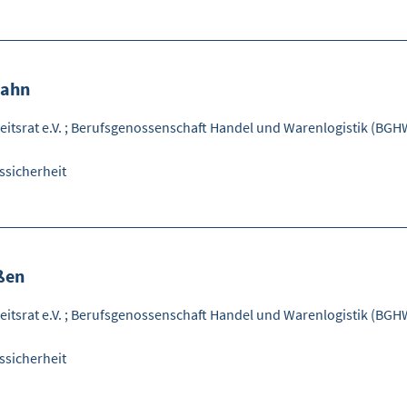
bahn
itsrat e.V.
;
Berufsgenossenschaft Handel und Warenlogistik (BGH
rssicherheit
ßen
itsrat e.V.
;
Berufsgenossenschaft Handel und Warenlogistik (BGH
rssicherheit