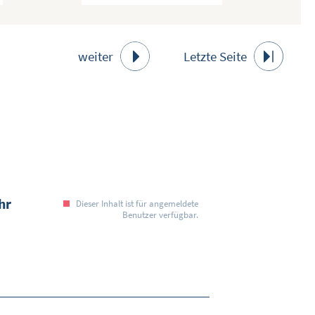
DETAILSUCHE
INHALTE VORSCHLAGEN
weiter
Letzte Seite
WEITERES
ÜBER WISOM
GUROM - MOBILITÄT SICHER GESTALTEN
FRAGEN UND ANTWORTEN
NUTZUNGSBEDINGUNGEN
hr
Dieser Inhalt ist für angemeldete
Benutzer verfügbar.
KONTAKT