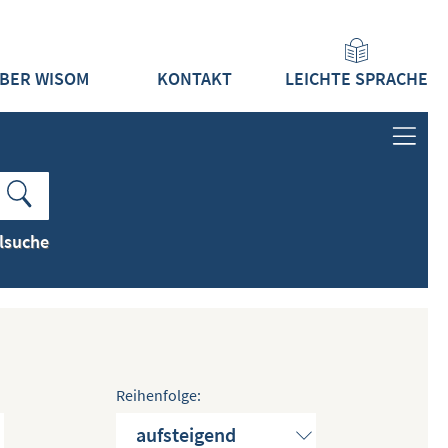
BER WISOM
KONTAKT
LEICHTE SPRACHE
ANMELDEN
LOGIN
lsuche
REGISTRIEREN
INHALTE
ALLE INHALTE ZEIGEN
NEUESTE INHALTE ZEIGEN
Reihenfolge:
DOKUMENTTYPEN ZEIGEN