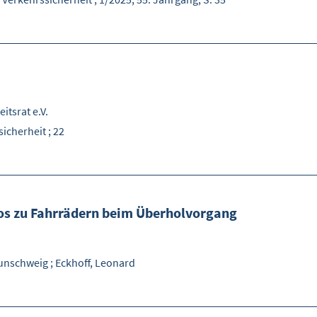
itsrat e.V.
sicherheit ; 22
os zu Fahrrädern beim Überholvorgang
aunschweig
;
Eckhoff, Leonard