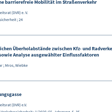
e barrierefreie Mobilität im Straßenverkehr
tsrat (DVR) e. V.
sicherheit ; 24
lichen Überholabstände zwischen Kfz- und Radverk
 sowie Analyse ausgewählter Einflussfaktoren
ar
;
Mros, Wiebke
tungsgasse
itsrat (DVR) e.V.
 Verkehrssicherheit ; 1/2025; 55. Jahrgang, S. 35