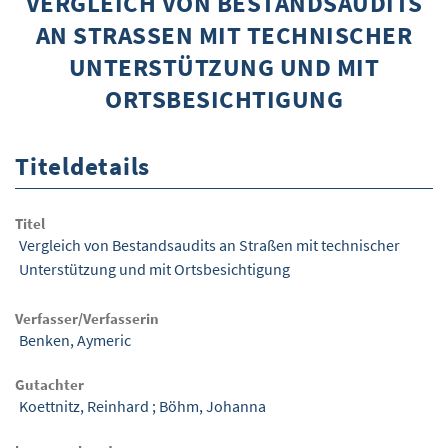
VERGLEICH VON BESTANDSAUDITS
AN STRASSEN MIT TECHNISCHER U
ÜBER WISOM
NTERSTÜTZUNG UND MIT O
GUROM - MOBILITÄT SICHER GESTALTEN
RTSBESICHTIGUNG
FRAGEN UND ANTWORTEN
NUTZUNGSBEDINGUNGEN
Titeldetails
KONTAKT
Titel
Vergleich von Bestandsaudits an Straßen mit technischer
Unterstützung und mit Ortsbesichtigung
Verfasser/Verfasserin
Benken, Aymeric
Gutachter
Koettnitz, Reinhard
;
Böhm, Johanna