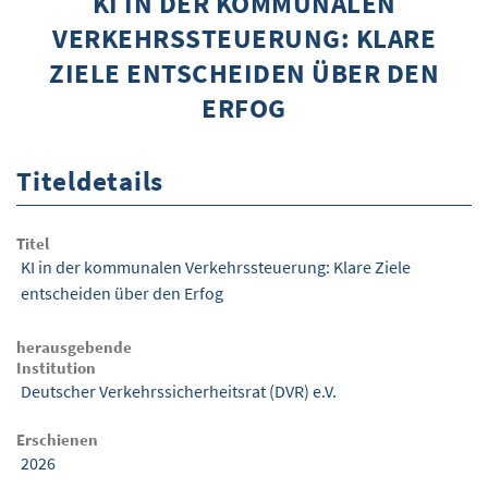
KI IN DER KOMMUNALEN
VERKEHRSSTEUERUNG: KLARE
ÜBER WISOM
ZIELE ENTSCHEIDEN ÜBER DEN
GUROM - MOBILITÄT SICHER GESTALTEN
ERFOG
FRAGEN UND ANTWORTEN
NUTZUNGSBEDINGUNGEN
Titeldetails
KONTAKT
Titel
KI in der kommunalen Verkehrssteuerung: Klare Ziele
entscheiden über den Erfog
herausgebende
Institution
Deutscher Verkehrssicherheitsrat (DVR) e.V.
Erschienen
2026