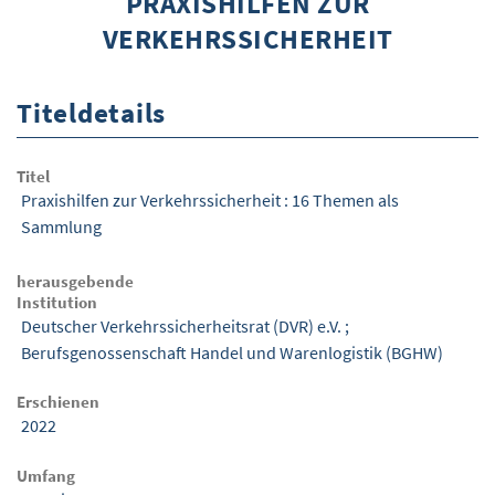
PRAXISHILFEN ZUR
VERKEHRSSICHERHEIT
ÜBER WISOM
GUROM - MOBILITÄT SICHER GESTALTEN
Titeldetails
FRAGEN UND ANTWORTEN
NUTZUNGSBEDINGUNGEN
Titel
Praxishilfen zur Verkehrssicherheit : 16 Themen als
KONTAKT
Sammlung
herausgebende
Institution
Deutscher Verkehrssicherheitsrat (DVR) e.V.
;
Berufsgenossenschaft Handel und Warenlogistik (BGHW)
Erschienen
2022
Umfang