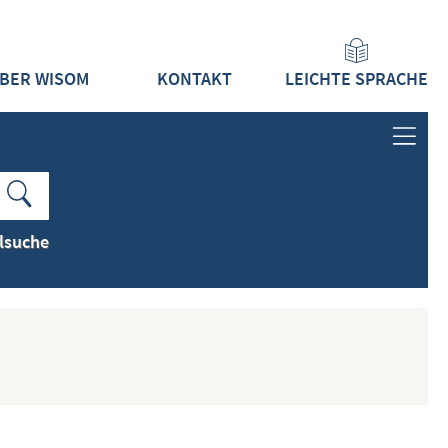
BER WISOM
KONTAKT
LEICHTE SPRACHE
ANMELDEN
LOGIN
lsuche
REGISTRIEREN
INHALTE
ALLE INHALTE ZEIGEN
NEUESTE INHALTE ZEIGEN
DOKUMENTTYPEN ZEIGEN