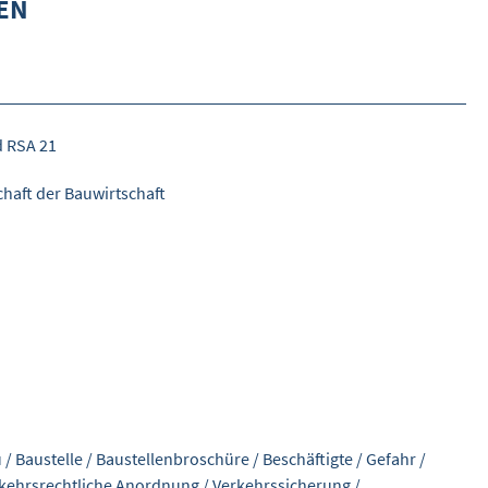
EN
DETAILSUCHE
INHALTE VORSCHLAGEN
WEITERES
d RSA 21
ÜBER WISOM
haft der Bauwirtschaft
GUROM - MOBILITÄT SICHER GESTALTEN
FRAGEN UND ANTWORTEN
NUTZUNGSBEDINGUNGEN
KONTAKT
u
/
Baustelle
/
Baustellenbroschüre
/
Beschäftigte
/
Gefahr
/
kehrsrechtliche Anordnung
/
Verkehrssicherung
/