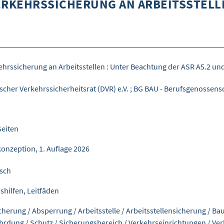
ERKEHRSSICHERUNG AN ARBEITSSTELL
ehrssicherung an Arbeitsstellen : Unter Beachtung der ASR A5.2 un
scher Verkehrssicherheitsrat (DVR) e.V.
;
BG BAU - Berufsgenossensc
Seiten
onzeption, 1. Auflage 2026
sch
shilfen, Leitfäden
cherung
/
Absperrung
/
Arbeitsstelle
/
Arbeitsstellensicherung
/
Ba
hrdung
/
Schutz
/
Sicherungsbereich
/
Verkehrseinrichtungen
/
Ver