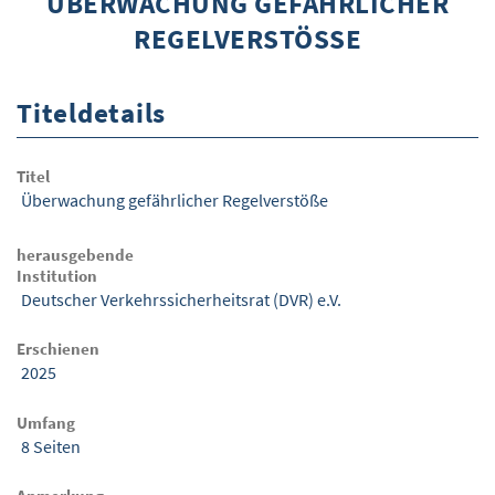
ÜBERWACHUNG GEFÄHRLICHER
REGELVERSTÖSSE
ÜBER WISOM
GUROM - MOBILITÄT SICHER GESTALTEN
Titeldetails
FRAGEN UND ANTWORTEN
NUTZUNGSBEDINGUNGEN
Titel
Überwachung gefährlicher Regelverstöße
KONTAKT
herausgebende
Institution
Deutscher Verkehrssicherheitsrat (DVR) e.V.
Erschienen
2025
Umfang
8 Seiten