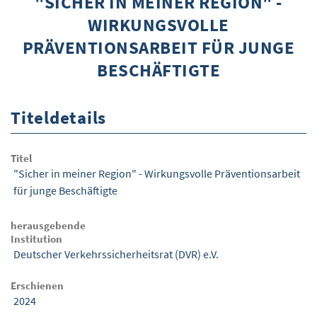
"SICHER IN MEINER REGION" -
WIRKUNGSVOLLE
ÜBER WISOM
PRÄVENTIONSARBEIT FÜR JUNGE
GUROM - MOBILITÄT SICHER GESTALTEN
BESCHÄFTIGTE
FRAGEN UND ANTWORTEN
NUTZUNGSBEDINGUNGEN
Titeldetails
KONTAKT
Titel
"Sicher in meiner Region" - Wirkungsvolle Präventionsarbeit
für junge Beschäftigte
herausgebende
Institution
Deutscher Verkehrssicherheitsrat (DVR) e.V.
Erschienen
2024