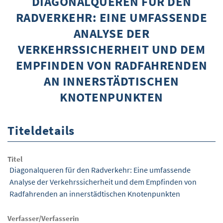
DIAGONALQUEREN FÜR DEN
RADVERKEHR: EINE UMFASSENDE
ÜBER WISOM
ANALYSE DER
GUROM - MOBILITÄT SICHER GESTALTEN
VERKEHRSSICHERHEIT UND DEM
FRAGEN UND ANTWORTEN
EMPFINDEN VON RADFAHRENDEN
AN INNERSTÄDTISCHEN
NUTZUNGSBEDINGUNGEN
KNOTENPUNKTEN
KONTAKT
Titeldetails
Titel
Diagonalqueren für den Radverkehr: Eine umfassende
Analyse der Verkehrssicherheit und dem Empfinden von
Radfahrenden an innerstädtischen Knotenpunkten
Verfasser/Verfasserin