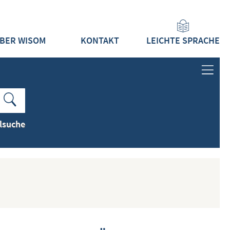
BER WISOM
KONTAKT
LEICHTE SPRACHE
ANMELDEN
LOGIN
lsuche
REGISTRIEREN
INHALTE
ALLE INHALTE ZEIGEN
NEUESTE INHALTE ZEIGEN
DOKUMENTTYPEN ZEIGEN