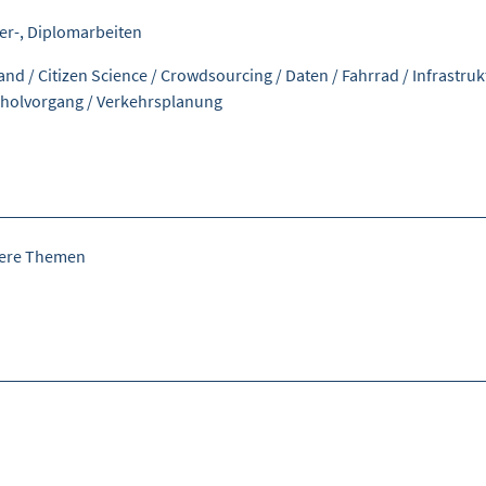
er-, Diplomarbeiten
and
/
Citizen Science
/
Crowdsourcing
/
Daten
/
Fahrrad
/
Infrastruk
holvorgang
/
Verkehrsplanung
tere Themen