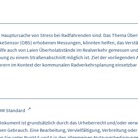
ne Hauptursache von Stress bei Radfahrenden sind. Das Thema Ü
keSensor (OBS) erhobenen Messungen, könnten helfen, das Verständn
n Hilfe auch von Laien Überholabstände im Realverkehr gemessen u
 zu einem Straßenabschnitt möglich ist. Ziel der vorliegenden Arb
hrern im Kontext der kommunalen Radverkehrsplanung einsetzbar 
OM Standard
Dokument ist grundsätzlich durch das Urheberrecht und/oder verw
nen Gebrauch. Eine Bearbeitung, Vervielfältigung, Verbreitung oder
en Sie unter Punkt 5 und 6 in den
allgemeinen Nutzungsbedingung