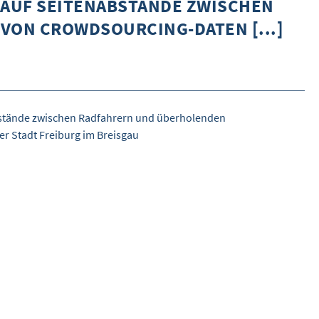
AUF SEITENABSTÄNDE ZWISCHEN
DETAILSUCHE
ON CROWDSOURCING-DATEN [...]
INHALTE VORSCHLAGEN
WEITERES
ÜBER WISOM
abstände zwischen Radfahrern und überholenden
GUROM - MOBILITÄT SICHER GESTALTEN
r Stadt Freiburg im Breisgau
FRAGEN UND ANTWORTEN
NUTZUNGSBEDINGUNGEN
KONTAKT