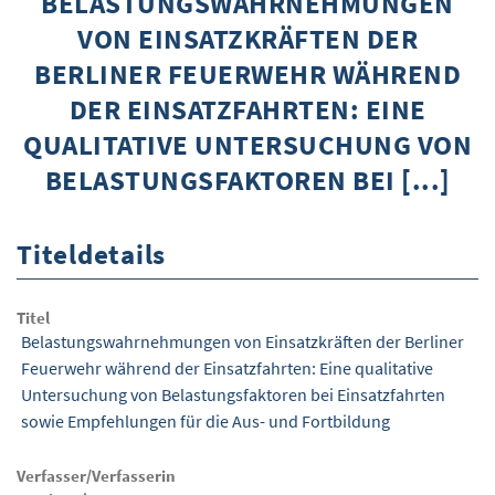
BELASTUNGSWAHRNEHMUNGEN
VON EINSATZKRÄFTEN DER
ÜBER WISOM
BERLINER FEUERWEHR WÄHREND
GUROM - MOBILITÄT SICHER GESTALTEN
DER EINSATZFAHRTEN: EINE
FRAGEN UND ANTWORTEN
QUALITATIVE UNTERSUCHUNG VON
BELASTUNGSFAKTOREN BEI [...]
NUTZUNGSBEDINGUNGEN
KONTAKT
Titeldetails
Titel
Belastungswahrnehmungen von Einsatzkräften der Berliner
Feuerwehr während der Einsatzfahrten: Eine qualitative
Untersuchung von Belastungsfaktoren bei Einsatzfahrten
sowie Empfehlungen für die Aus- und Fortbildung
Verfasser/Verfasserin