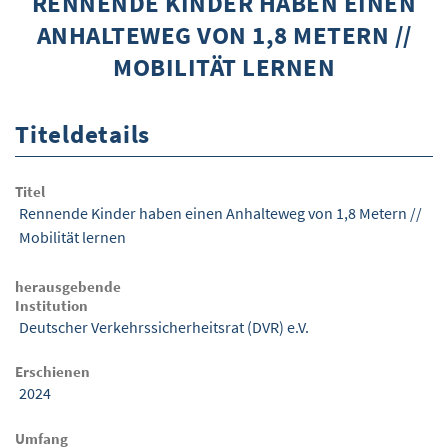
RENNENDE KINDER HABEN EINEN
ANHALTEWEG VON 1,8 METERN //
ÜBER WISOM
MOBILITÄT LERNEN
GUROM - MOBILITÄT SICHER GESTALTEN
FRAGEN UND ANTWORTEN
Titeldetails
NUTZUNGSBEDINGUNGEN
Titel
KONTAKT
Rennende Kinder haben einen Anhalteweg von 1,8 Metern //
Mobilität lernen
herausgebende
Institution
Deutscher Verkehrssicherheitsrat (DVR) e.V.
Erschienen
2024
Umfang