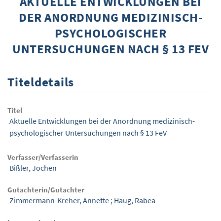
AKTUELLE ENTWICKLUNGEN BEI
DER ANORDNUNG MEDIZINISCH-
ÜBER WISOM
PSYCHOLOGISCHER
GUROM - MOBILITÄT SICHER GESTALTEN
UNTERSUCHUNGEN NACH § 13 FEV
FRAGEN UND ANTWORTEN
NUTZUNGSBEDINGUNGEN
Titeldetails
KONTAKT
Titel
Aktuelle Entwicklungen bei der Anordnung medizinisch-
psychologischer Untersuchungen nach § 13 FeV
Verfasser/Verfasserin
Bißler, Jochen
Gutachterin/Gutachter
Zimmermann-Kreher, Annette
;
Haug, Rabea