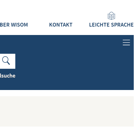
BER WISOM
KONTAKT
LEICHTE SPRACHE
ANMELDEN
LOGIN
lsuche
REGISTRIEREN
INHALTE
ALLE INHALTE ZEIGEN
NEUESTE INHALTE ZEIGEN
DOKUMENTTYPEN ZEIGEN