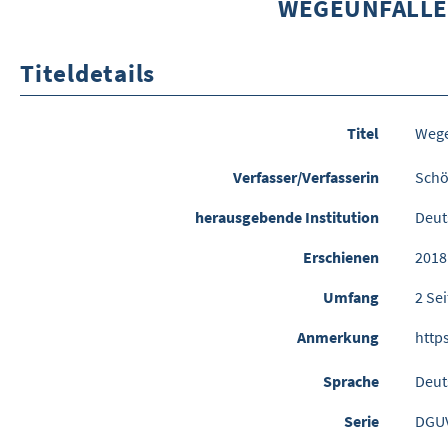
WEGEUNFÄLLE 
Titeldetails
Titel
Wege
Verfasser/Verfasserin
Schö
herausgebende Institution
Deut
Erschienen
2018
Umfang
2 Se
Anmerkung
http
Sprache
Deut
Serie
DGUV