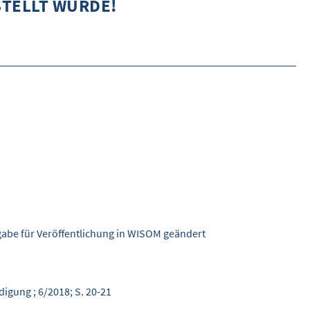
STELLT WURDE!
DETAILSUCHE
INHALTE VORSCHLAGEN
WEITERES
ÜBER WISOM
GUROM - MOBILITÄT SICHER GESTALTEN
FRAGEN UND ANTWORTEN
NUTZUNGSBEDINGUNGEN
KONTAKT
gabe für Veröffentlichung in WISOM geändert
igung ; 6/2018; S. 20-21