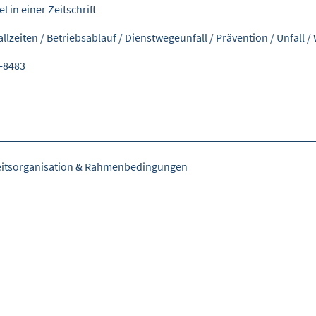
el in einer Zeitschrift
allzeiten
/
Betriebsablauf
/
Dienstwegeunfall
/
Prävention
/
Unfall
/
-8483
eitsorganisation & Rahmenbedingungen