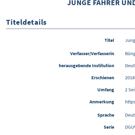
JUNGE FAHRER UND
Titeldetails
Titel
Jung
Verfasser/Verfasserin
Büng
herausgebende Institution
Deut
Erschienen
2018
Umfang
2 Se
Anmerkung
http
Sprache
Deut
Serie
DGUV