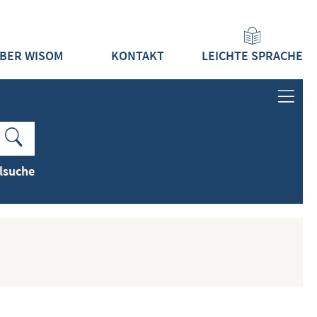
BER WISOM
KONTAKT
LEICHTE SPRACHE
ANMELDEN
LOGIN
lsuche
REGISTRIEREN
INHALTE
ALLE INHALTE ZEIGEN
NEUESTE INHALTE ZEIGEN
DOKUMENTTYPEN ZEIGEN