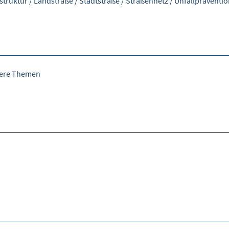
astruktur
/
Landstraße
/
Stadtstraße
/
Straßennetz
/
Unfallpräventio
tere Themen