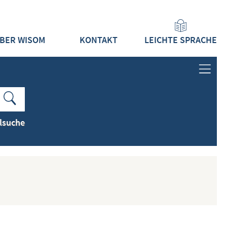
BER WISOM
KONTAKT
LEICHTE SPRACHE
ANMELDEN
LOGIN
lsuche
REGISTRIEREN
INHALTE
ALLE INHALTE ZEIGEN
NEUESTE INHALTE ZEIGEN
DOKUMENTTYPEN ZEIGEN