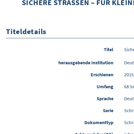
SICHERE STRASSEN – FÜR KLEI
Titeldetails
Titel
Sich
herausgebende Institution
Deut
Erschienen
2015
Umfang
68 S
Sprache
Deut
Serie
Schr
Dokumenttyp
Schr