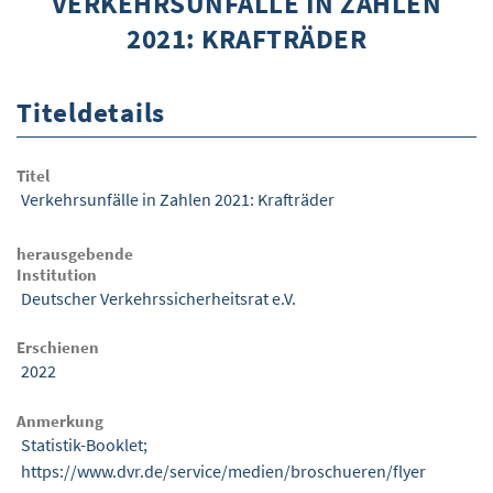
VERKEHRSUNFÄLLE IN ZAHLEN
2021: KRAFTRÄDER
ÜBER WISOM
GUROM - MOBILITÄT SICHER GESTALTEN
Titeldetails
FRAGEN UND ANTWORTEN
NUTZUNGSBEDINGUNGEN
Titel
Verkehrsunfälle in Zahlen 2021: Krafträder
KONTAKT
herausgebende
Institution
Deutscher Verkehrssicherheitsrat e.V.
Erschienen
2022
Anmerkung
Statistik-Booklet;
https://www.dvr.de/service/medien/broschueren/flyer