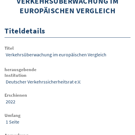
VERKEHRSÜBERWACHUNG IM
EUROPÄISCHEN VERGLEICH
ÜBER WISOM
GUROM - MOBILITÄT SICHER GESTALTEN
Titeldetails
FRAGEN UND ANTWORTEN
NUTZUNGSBEDINGUNGEN
Titel
Verkehrsüberwachung im europäischen Vergleich
KONTAKT
herausgebende
Institution
Deutscher Verkehrssicherheitsrat e.V.
Erschienen
2022
Umfang
1 Seite