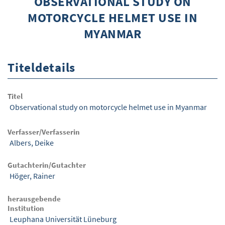
OBSERVATIONAL STUDY ON
MOTORCYCLE HELMET USE IN
ÜBER WISOM
MYANMAR
GUROM - MOBILITÄT SICHER GESTALTEN
FRAGEN UND ANTWORTEN
Titeldetails
NUTZUNGSBEDINGUNGEN
Titel
KONTAKT
Observational study on motorcycle helmet use in Myanmar
Verfasser/Verfasserin
Albers, Deike
Gutachterin/Gutachter
Höger, Rainer
herausgebende
Institution
Leuphana Universität Lüneburg