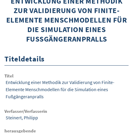
ENTWICKLUNG EINER METHODIK
ZUR VALIDIERUNG VON FINITE-
ÜBER WISOM
ELEMENTE MENSCHMODELLEN FÜR
GUROM - MOBILITÄT SICHER GESTALTEN
DIE SIMULATION EINES
FRAGEN UND ANTWORTEN
FUSSGÄNGERANPRALLS
NUTZUNGSBEDINGUNGEN
Titeldetails
KONTAKT
Titel
Entwicklung einer Methodik zur Validierung von Finite-
Elemente Menschmodellen für die Simulation eines
Fußgängeranpralls
Verfasser/Verfasserin
Steinert, Philipp
herausgebende