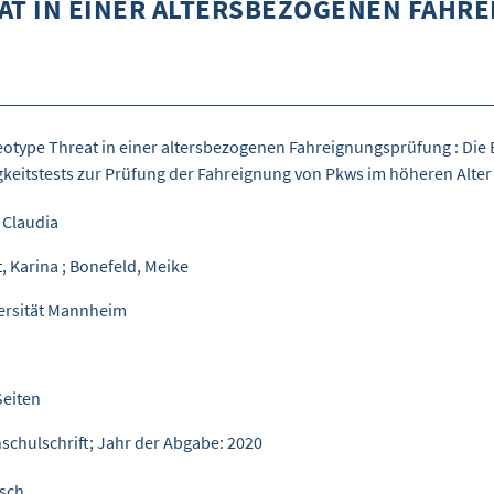
AT IN EINER ALTERSBEZOGENEN FAH
eotype Threat in einer altersbezogenen Fahreignungsprüfung : Die 
gkeitstests zur Prüfung der Fahreignung von Pkws im höheren Alter
, Claudia
t, Karina
;
Bonefeld, Meike
ersität Mannheim
Seiten
schulschrift; Jahr der Abgabe: 2020
sch