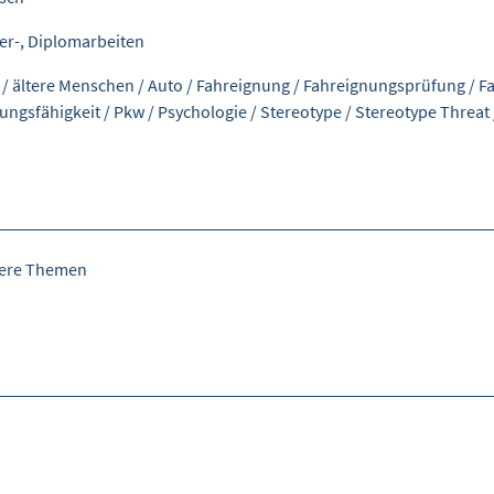
er-, Diplomarbeiten
/
ältere Menschen
/
Auto
/
Fahreignung
/
Fahreignungsprüfung
/
F
tungsfähigkeit
/
Pkw
/
Psychologie
/
Stereotype
/
Stereotype Threat
tere Themen