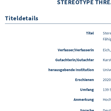
STEREOTYPE THRE
Titeldetails
Titel
Ster
Fähi
Verfasser/Verfasserin
Eich
Gutachterin/Gutachter
Kars
herausgebende Institution
Univ
Erschienen
2020
Umfang
139 
Anmerkung
Hoch
Sprache
Deut