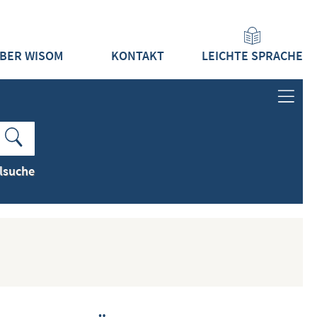
BER WISOM
KONTAKT
LEICHTE SPRACHE
ANMELDEN
LOGIN
lsuche
REGISTRIEREN
INHALTE
ALLE INHALTE ZEIGEN
NEUESTE INHALTE ZEIGEN
DOKUMENTTYPEN ZEIGEN