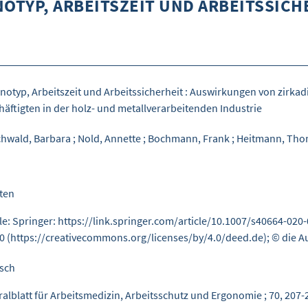
OTYP, ARBEITSZEIT UND ARBEITSSICH
notyp, Arbeitszeit und Arbeitssicherheit : Auswirkungen von zirka
häftigten in der holz- und metallverarbeitenden Industrie
chwald, Barbara
;
Nold, Annette
;
Bochmann, Frank
;
Heitmann, Tho
iten
le: Springer: https://link.springer.com/article/10.1007/s40664-020
.0 (https://creativecommons.org/licenses/by/4.0/deed.de); © die 
sch
ralblatt für Arbeitsmedizin, Arbeitsschutz und Ergonomie ; 70, 207-