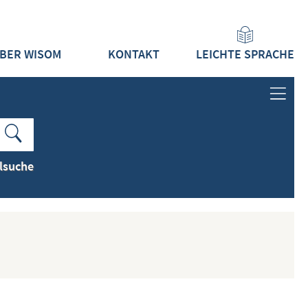
BER WISOM
KONTAKT
LEICHTE SPRACHE
ANMELDEN
LOGIN
lsuche
REGISTRIEREN
INHALTE
ALLE INHALTE ZEIGEN
NEUESTE INHALTE ZEIGEN
DOKUMENTTYPEN ZEIGEN