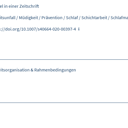
el in einer Zeitschrift
itsunfall
/
Müdigkeit
/
Prävention
/
Schlaf
/
Schichtarbeit
/
Schlafm
s://doi.org/10.1007/s40664-020-00397-4
eitsorganisation & Rahmenbedingungen