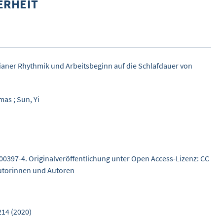
ERHEIT
DETAILSUCHE
INHALTE VORSCHLAGEN
WEITERES
dianer Rhythmik und Arbeitsbeginn auf die Schlafdauer von
ÜBER WISOM
GUROM - MOBILITÄT SICHER GESTALTEN
mas
;
Sun, Yi
FRAGEN UND ANTWORTEN
NUTZUNGSBEDINGUNGEN
KONTAKT
-00397-4. Originalveröffentlichung unter Open Access-Lizenz: CC
Autorinnen und Autoren
214 (2020)