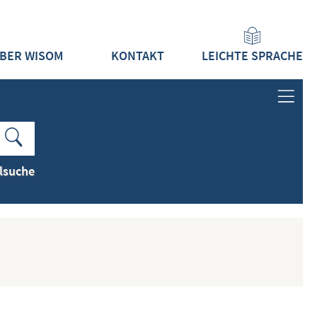
BER WISOM
KONTAKT
LEICHTE SPRACHE
ANMELDEN
LOGIN
lsuche
REGISTRIEREN
INHALTE
ALLE INHALTE ZEIGEN
NEUESTE INHALTE ZEIGEN
DOKUMENTTYPEN ZEIGEN