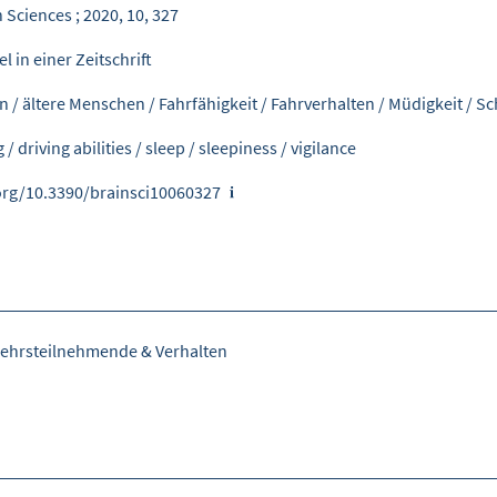
 Sciences ; 2020, 10, 327
el in einer Zeitschrift
rn
/
ältere Menschen
/
Fahrfähigkeit
/
Fahrverhalten
/
Müdigkeit
/
Sc
g
/
driving abilities
/
sleep
/
sleepiness
/
vigilance
org/10.3390/brainsci10060327
ehrsteilnehmende & Verhalten