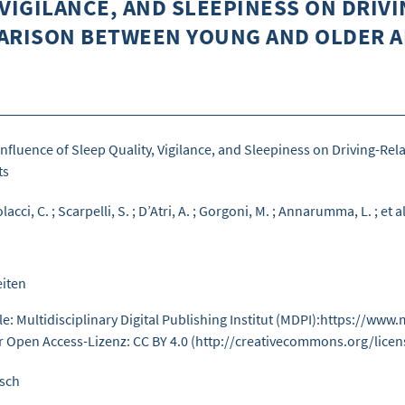
VIGILANCE, AND SLEEPINESS ON DRIVING
RISON BETWEEN YOUNG AND OLDER AD
Inﬂuence of Sleep Quality, Vigilance, and Sleepiness on Driving-Re
ts
lacci, C.
;
Scarpelli, S.
;
D’Atri, A.
;
Gorgoni, M.
;
Annarumma, L.
;
et al
eiten
le: Multidisciplinary Digital Publishing Institut (MDPI):https://w
r Open Access-Lizenz: CC BY 4.0 (http://creativecommons.org/lice
sch