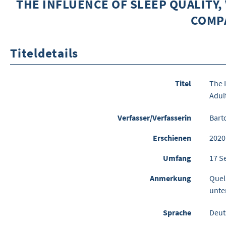
THE INFLUENCE OF SLEEP QUALITY, 
OMPA
Titeldetails
Titel
The 
Adul
Verfasser/Verfasserin
Barto
Erschienen
2020
Umfang
17 S
Anmerkung
Quel
unte
Sprache
Deut