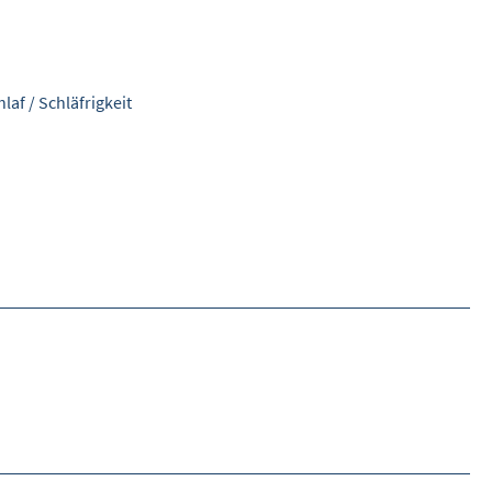
hlaf
/
Schläfrigkeit