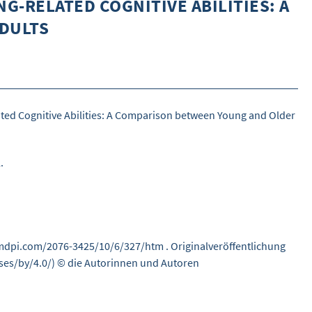
-RELATED COGNITIVE ABILITIES: A C
DETAILSUCHE
ULTS
INHALTE VORSCHLAGEN
WEITERES
ÜBER WISOM
lated Cognitive Abilities: A Comparison between Young and Older
GUROM - MOBILITÄT SICHER GESTALTEN
FRAGEN UND ANTWORTEN
.
NUTZUNGSBEDINGUNGEN
KONTAKT
ww.mdpi.com/2076-3425/10/6/327/htm . Originalveröffentlichung
nses/by/4.0/) © die Autorinnen und Autoren