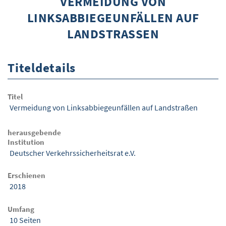
VERMEIDUNG VON
LINKSABBIEGEUNFÄLLEN AUF
ÜBER WISOM
LANDSTRASSEN
GUROM - MOBILITÄT SICHER GESTALTEN
FRAGEN UND ANTWORTEN
Titeldetails
NUTZUNGSBEDINGUNGEN
Titel
KONTAKT
Vermeidung von Linksabbiegeunfällen auf Landstraßen
herausgebende
Institution
Deutscher Verkehrssicherheitsrat e.V.
Erschienen
2018
Umfang
10 Seiten