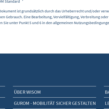
OM Standard
Dokument ist grundsätzlich durch das Urheberrecht und/oder verw
nen Gebrauch. Eine Bearbeitung, Vervielfältigung, Verbreitung oder
en Sie unter Punkt 5 und 6 in den
allgemeinen Nutzungsbedingung
ÜBER WISOM
B
GUROM - MOBILITÄT SICHER GESTALTEN
L