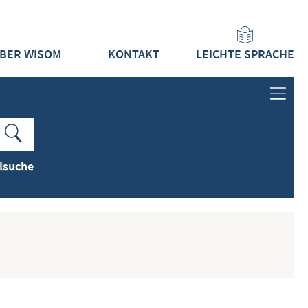
BER WISOM
KONTAKT
LEICHTE SPRACHE
ANMELDEN
LOGIN
lsuche
REGISTRIEREN
INHALTE
ALLE INHALTE ZEIGEN
NEUESTE INHALTE ZEIGEN
DOKUMENTTYPEN ZEIGEN