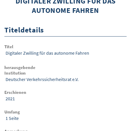
DIGITALER ZWILLING FÜR DAS
AUTONOME FAHREN
ÜBER WISOM
GUROM - MOBILITÄT SICHER GESTALTEN
Titeldetails
FRAGEN UND ANTWORTEN
NUTZUNGSBEDINGUNGEN
Titel
Digitaler Zwilling für das autonome Fahren
KONTAKT
herausgebende
Institution
Deutscher Verkehrssicherheitsrat e.V.
Erschienen
2021
Umfang
1 Seite