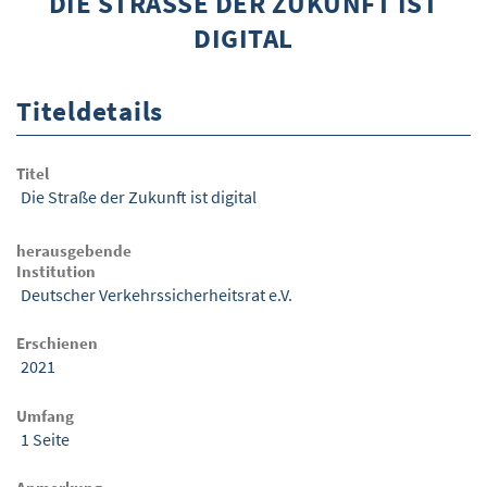
DIE STRASSE DER ZUKUNFT IST D
IGITAL
ÜBER WISOM
GUROM - MOBILITÄT SICHER GESTALTEN
Titeldetails
FRAGEN UND ANTWORTEN
NUTZUNGSBEDINGUNGEN
Titel
Die Straße der Zukunft ist digital
KONTAKT
herausgebende
Institution
Deutscher Verkehrssicherheitsrat e.V.
Erschienen
2021
Umfang
1 Seite