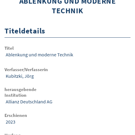
ABLENKUNG UND MODERNE
TECHNIK
ÜBER WISOM
GUROM - MOBILITÄT SICHER GESTALTEN
Titeldetails
FRAGEN UND ANTWORTEN
NUTZUNGSBEDINGUNGEN
Titel
Ablenkung und moderne Technik
KONTAKT
Verfasser/Verfasserin
Kubitzki, Jörg
herausgebende
Institution
Allianz Deutschland AG
Erschienen
2023