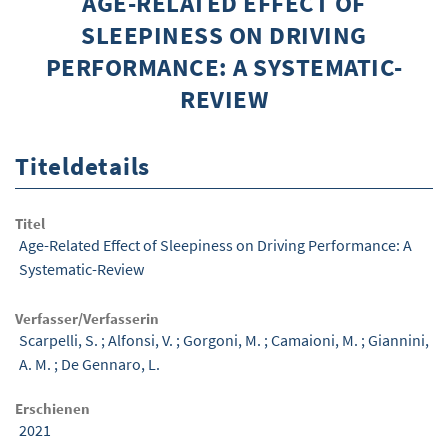
AGE-RELATED EFFECT OF
SLEEPINESS ON DRIVING
ÜBER WISOM
PERFORMANCE: A SYSTEMATIC-
GUROM - MOBILITÄT SICHER GESTALTEN
REVIEW
FRAGEN UND ANTWORTEN
NUTZUNGSBEDINGUNGEN
Titeldetails
KONTAKT
Titel
Age-Related Effect of Sleepiness on Driving Performance: A
Systematic-Review
Verfasser/Verfasserin
Scarpelli, S.
;
Alfonsi, V.
;
Gorgoni, M.
;
Camaioni, M.
;
Giannini,
A. M.
;
De Gennaro, L.
Erschienen
2021