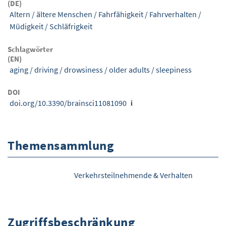
(DE)
Altern
/
ältere Menschen
/
Fahrfähigkeit
/
Fahrverhalten
/
Müdigkeit
/
Schläfrigkeit
Schlagwörter
(EN)
aging
/
driving
/
drowsiness
/
older adults
/
sleepiness
DOI
doi.org/10.3390/brainsci11081090
Themensammlung
Verkehrsteilnehmende & Verhalten
Zugriffsbeschränkung