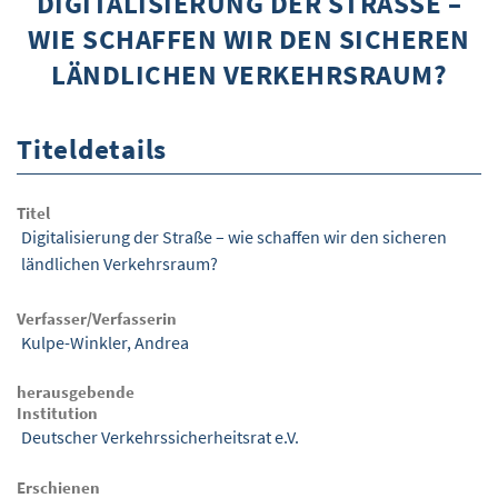
DIGITALISIERUNG DER STRASSE – W
IE SCHAFFEN WIR DEN SICHEREN L
ÜBER WISOM
ÄNDLICHEN VERKEHRSRAUM?
GUROM - MOBILITÄT SICHER GESTALTEN
FRAGEN UND ANTWORTEN
Titeldetails
NUTZUNGSBEDINGUNGEN
Titel
KONTAKT
Digitalisierung der Straße – wie schaffen wir den sicheren
ländlichen Verkehrsraum?
Verfasser/Verfasserin
Kulpe-Winkler, Andrea
herausgebende
Institution
Deutscher Verkehrssicherheitsrat e.V.
Erschienen