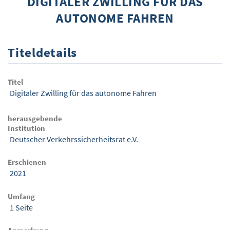
DIGITALER ZWILLING FÜR DAS
AUTONOME FAHREN
ÜBER WISOM
GUROM - MOBILITÄT SICHER GESTALTEN
Titeldetails
FRAGEN UND ANTWORTEN
NUTZUNGSBEDINGUNGEN
Titel
Digitaler Zwilling für das autonome Fahren
KONTAKT
herausgebende
Institution
Deutscher Verkehrssicherheitsrat e.V.
Erschienen
2021
Umfang
1 Seite