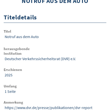
NOTRUF AUS DEM AUTO
ÜBER WISOM
Titeldetails
GUROM - MOBILITÄT SICHER GESTALTEN
FRAGEN UND ANTWORTEN
Titel
Notruf aus dem Auto
NUTZUNGSBEDINGUNGEN
KONTAKT
herausgebende
Institution
Deutscher Verkehrssicherheitsrat (DVR) e.V.
Erschienen
2025
Umfang
1 Seite
Anmerkung
https://www.dvr.de/presse/publikationen/dvr-report