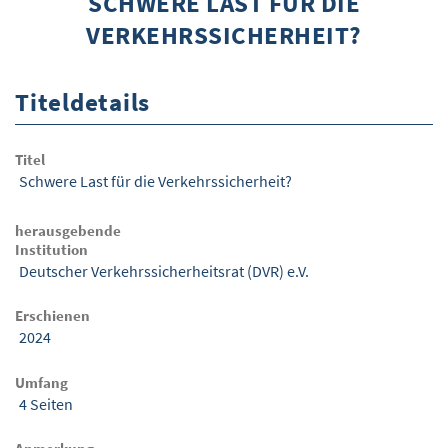
SCHWERE LAST FÜR DIE
VERKEHRSSICHERHEIT?
ÜBER WISOM
GUROM - MOBILITÄT SICHER GESTALTEN
Titeldetails
FRAGEN UND ANTWORTEN
NUTZUNGSBEDINGUNGEN
Titel
Schwere Last für die Verkehrssicherheit?
KONTAKT
herausgebende
Institution
Deutscher Verkehrssicherheitsrat (DVR) e.V.
Erschienen
2024
Umfang
4 Seiten