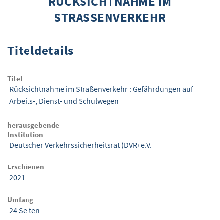
RÜCKSICHTNAHME IM
STRASSENVERKEHR
ÜBER WISOM
GUROM - MOBILITÄT SICHER GESTALTEN
Titeldetails
FRAGEN UND ANTWORTEN
NUTZUNGSBEDINGUNGEN
Titel
Rücksichtnahme im Straßenverkehr : Gefährdungen auf
KONTAKT
Arbeits-, Dienst- und Schulwegen
herausgebende
Institution
Deutscher Verkehrssicherheitsrat (DVR) e.V.
Erschienen
2021
Umfang
24 Seiten