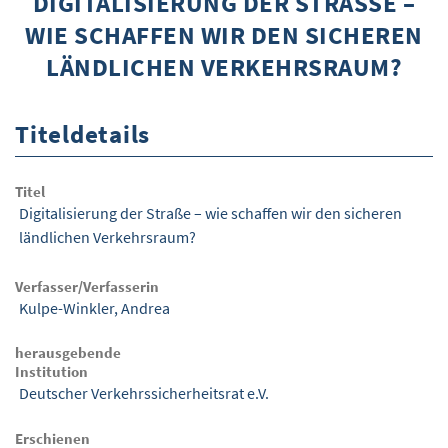
DIGITALISIERUNG DER STRASSE – W
IE SCHAFFEN WIR DEN SICHEREN L
ÜBER WISOM
ÄNDLICHEN VERKEHRSRAUM?
GUROM - MOBILITÄT SICHER GESTALTEN
FRAGEN UND ANTWORTEN
Titeldetails
NUTZUNGSBEDINGUNGEN
Titel
KONTAKT
Digitalisierung der Straße – wie schaffen wir den sicheren
ländlichen Verkehrsraum?
Verfasser/Verfasserin
Kulpe-Winkler, Andrea
herausgebende
Institution
Deutscher Verkehrssicherheitsrat e.V.
Erschienen