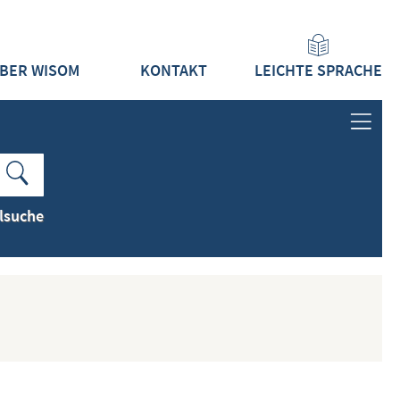
BER WISOM
KONTAKT
LEICHTE SPRACHE
ANMELDEN
LOGIN
lsuche
REGISTRIEREN
INHALTE
ALLE INHALTE ZEIGEN
NEUESTE INHALTE ZEIGEN
DOKUMENTTYPEN ZEIGEN