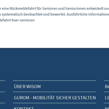
e eine Rückmeldefahrt für Senioren und Seniorinnen entwickelt und 
 systematisch beobachtet und bewertet. Ausführliche Informationen z
efahrt-fuer-senioren
ÜBER WISOM
B
GUROM - MOBILITÄT SICHER GESTALTEN
L
KONTAKT
N