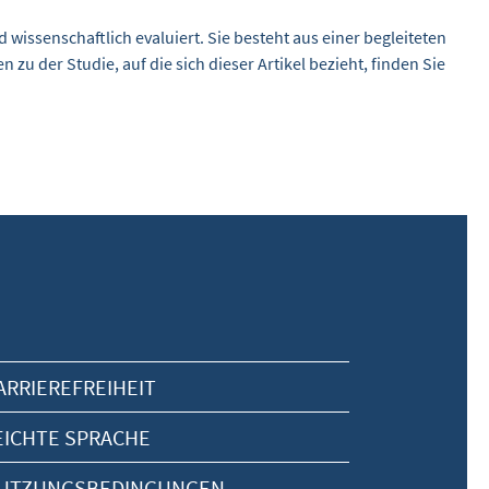
wissenschaftlich evaluiert. Sie besteht aus einer begleiteten
u der Studie, auf die sich dieser Artikel bezieht, finden Sie
ARRIEREFREIHEIT
EICHTE SPRACHE
UTZUNGSBEDINGUNGEN