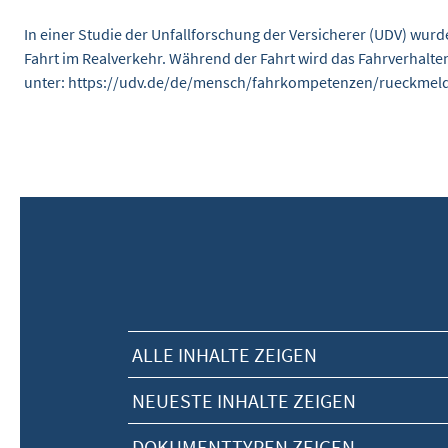
In einer Studie der Unfallforschung der Versicherer (UDV) wurd
Fahrt im Realverkehr. Während der Fahrt wird das Fahrverhalten
unter: https://udv.de/de/mensch/fahrkompetenzen/rueckmeld
ALLE INHALTE ZEIGEN
NEUESTE INHALTE ZEIGEN
DOKUMENTTYPEN ZEIGEN