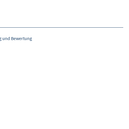
DETAILSUCHE
INHALTE VORSCHLAGEN
WEITERES
ng und Bewertung
ÜBER WISOM
GUROM - MOBILITÄT SICHER GESTALTEN
FRAGEN UND ANTWORTEN
NUTZUNGSBEDINGUNGEN
KONTAKT