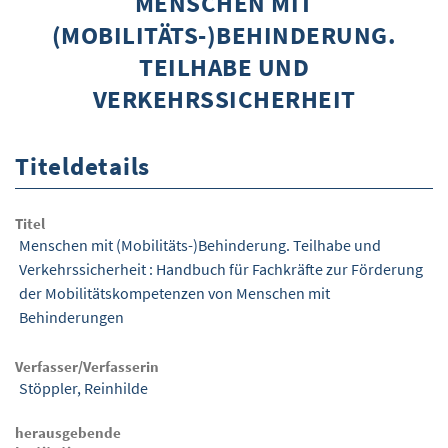
MENSCHEN MIT
(MOBILITÄTS-)BEHINDERUNG.
ÜBER WISOM
TEILHABE UND
GUROM - MOBILITÄT SICHER GESTALTEN
VERKEHRSSICHERHEIT
FRAGEN UND ANTWORTEN
NUTZUNGSBEDINGUNGEN
Titeldetails
KONTAKT
Titel
Menschen mit (Mobilitäts-)Behinderung. Teilhabe und
Verkehrssicherheit : Handbuch für Fachkräfte zur Förderung
der Mobilitätskompetenzen von Menschen mit
Behinderungen
Verfasser/Verfasserin
Stöppler, Reinhilde
herausgebende