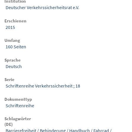
Institution
Deutscher Verkehrssicherheitsrat e.V.
Erschienen
2015
Umfang
160 Seiten
Sprache
Deutsch
Serie
Schriftenreihe Verkehrssicherheit ; 18
Dokumenttyp
Schriftenreihe
Schlagwörter
(DE)
Barrierefreiheit
/
Behinderung
/
Handbuch
/
Fahrrad
/