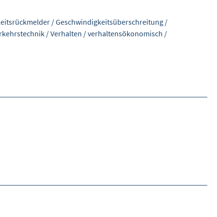
eitsrückmelder
/
Geschwindigkeitsüberschreitung
/
rkehrstechnik
/
Verhalten
/
verhaltensökonomisch
/