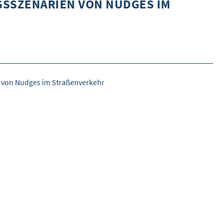
SSZENARIEN VON NUDGES IM
DETAILSUCHE
INHALTE VORSCHLAGEN
WEITERES
ÜBER WISOM
 von Nudges im Straßenverkehr
GUROM - MOBILITÄT SICHER GESTALTEN
FRAGEN UND ANTWORTEN
NUTZUNGSBEDINGUNGEN
KONTAKT