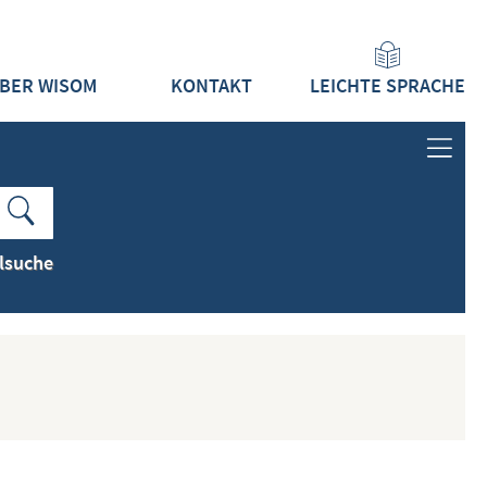
BER WISOM
KONTAKT
LEICHTE SPRACHE
ANMELDEN
LOGIN
lsuche
REGISTRIEREN
INHALTE
ALLE INHALTE ZEIGEN
NEUESTE INHALTE ZEIGEN
DOKUMENTTYPEN ZEIGEN