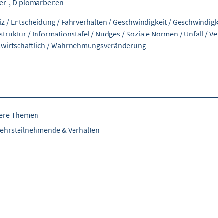
er-, Diplomarbeiten
iz
/
Entscheidung
/
Fahrverhalten
/
Geschwindigkeit
/
Geschwindigk
astruktur
/
Informationstafel
/
Nudges
/
Soziale Normen
/
Unfall
/
Ve
swirtschaftlich
/
Wahrnehmungsveränderung
tere Themen
ehrsteilnehmende & Verhalten