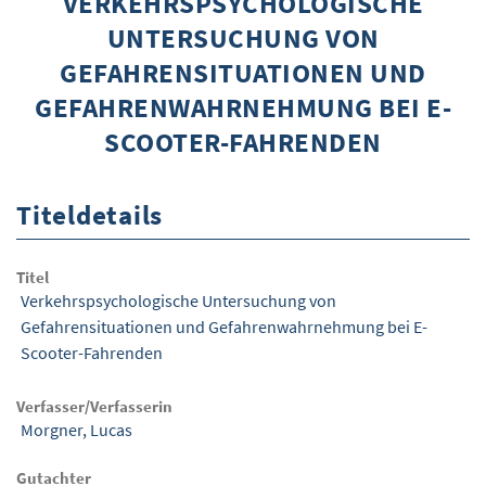
VERKEHRSPSYCHOLOGISCHE
UNTERSUCHUNG VON
ÜBER WISOM
GEFAHRENSITUATIONEN UND
GUROM - MOBILITÄT SICHER GESTALTEN
GEFAHRENWAHRNEHMUNG BEI E-
FRAGEN UND ANTWORTEN
SCOOTER-FAHRENDEN
NUTZUNGSBEDINGUNGEN
Titeldetails
KONTAKT
Titel
Verkehrspsychologische Untersuchung von
Gefahrensituationen und Gefahrenwahrnehmung bei E-
Scooter-Fahrenden
Verfasser/Verfasserin
Morgner, Lucas
Gutachter