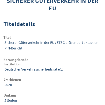
SICHERER GÜTERVERKEHR IN DER
EU
ÜBER WISOM
GUROM - MOBILITÄT SICHER GESTALTEN
Titeldetails
FRAGEN UND ANTWORTEN
NUTZUNGSBEDINGUNGEN
Titel
Sicherer Güterverkehr in der EU : ETSC präsentiert aktuellen
KONTAKT
PIN-Bericht
herausgebende
Institution
Deutscher Verkehrssicherheitsrat e.V.
Erschienen
2020
Umfang
2 Seiten