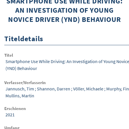
SMARTPHONE USE WHILE DRIVING:
AN INVESTIGATION OF YOUNG
ÜBER WISOM
NOVICE DRIVER (YND) BEHAVIOUR
GUROM - MOBILITÄT SICHER GESTALTE
FRAGEN UND ANTWORTEN
Titeldetails
NUTZUNGSBEDINGUNGEN
Titel
KONTAKT
Smartphone Use While Driving: An Investigation of Young Novice
(YND) Behaviour
Verfasser/Verfasserin
Jannusch, Tim
;
Shannon, Darren
;
Völler, Michaele
;
Murphy, Fi
Mullins, Martin
Erschienen
2021
Umfang