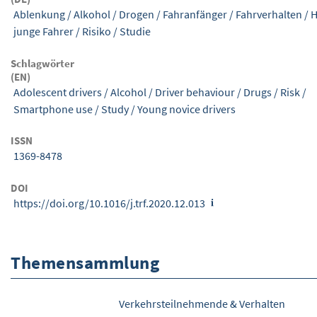
Ablenkung
/
Alkohol
/
Drogen
/
Fahranfänger
/
Fahrverhalten
/
H
junge Fahrer
/
Risiko
/
Studie
Schlagwörter
(EN)
Adolescent drivers
/
Alcohol
/
Driver behaviour
/
Drugs
/
Risk
/
Smartphone use
/
Study
/
Young novice drivers
ISSN
1369-8478
DOI
https://doi.org/10.1016/j.trf.2020.12.013
Themensammlung
Verkehrsteilnehmende & Verhalten