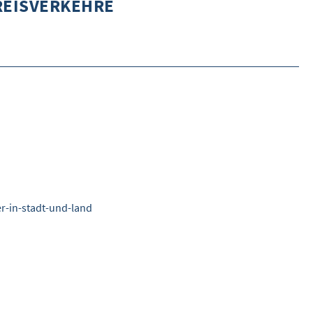
REISVERKEHRE
DETAILSUCHE
INHALTE VORSCHLAGEN
WEITERES
ÜBER WISOM
GUROM - MOBILITÄT SICHER GESTALTEN
FRAGEN UND ANTWORTEN
NUTZUNGSBEDINGUNGEN
r-in-stadt-und-land
KONTAKT