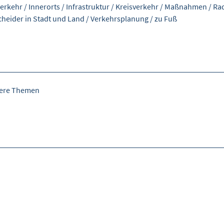
erkehr
/
Innerorts
/
Infrastruktur
/
Kreisverkehr
/
Maßnahmen
/
Ra
cheider in Stadt und Land
/
Verkehrsplanung
/
zu Fuß
tere Themen