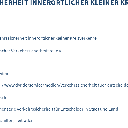
HERHEIT INNERÖRTLICHER KLEINER K
ehrssicherheit innerörtlicher kleiner Kreisverkehre
scher Verkehrssicherheitsrat e.V.
eiten
s://www.dvr.de/service/medien/verkehrssicherheit-fuer-entscheide
sch
enserie Verkehrssicherheit für Entscheider in Stadt und Land
shilfen, Leitfäden