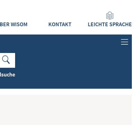
BER WISOM
KONTAKT
LEICHTE SPRACHE
ANMELDEN
LOGIN
lsuche
REGISTRIEREN
INHALTE
ALLE INHALTE ZEIGEN
NEUESTE INHALTE ZEIGEN
DOKUMENTTYPEN ZEIGEN